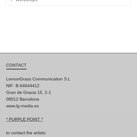
CONTACT
LemonGrass Communication S.L
NIF: B-64644412
Gran de Gracia 15, 2-1
08012 Barcelona
www.lg-media.es
* PURPLE POINT *
to contact the artists: