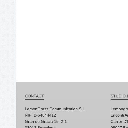
CONTACT
STUDIO 
LemonGrass Communication S.L
Lemongra
NIF: B-64644412
EncontrAr
Gran de Gracia 15, 2-1
Carrer D
08012 Barcelona
08027 Ba