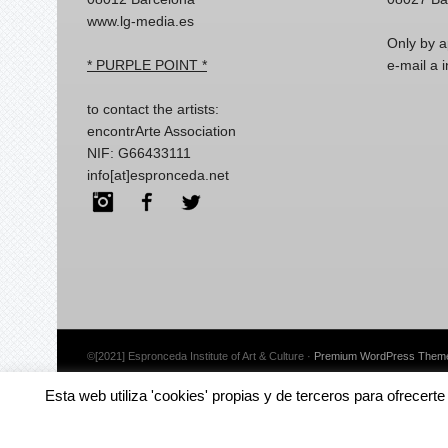
www.lg-media.es
Only by a
* PURPLE POINT *
e-mail a
to contact the artists:
encontrArte Association
NIF: G66433111
info[at]espronceda.net
Instagram
Facebook
Twitter
©[2021] Espronceda Institute of Art & Culture ·
Premium WordPress Themes
Esta web utiliza 'cookies' propias y de terceros para ofrecert