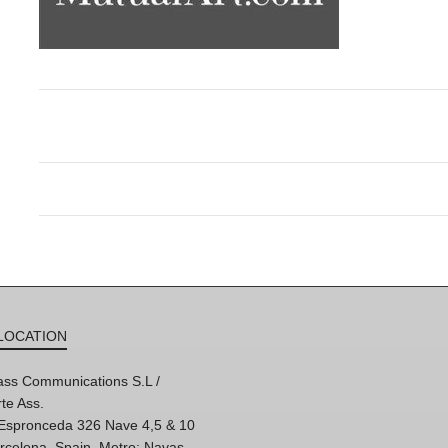
LOCATION
ss Communications S.L /
te Ass.
'Espronceda 326 Nave 4,5 & 10
rcelona, Spain. Metro: Navas