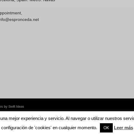
ppointment,
 info@espronceda.net
 by Swift Ideas
e una mejor experiencia y servicio. Al navegar o utilizar nuestros se
English
Català
configuración de 'cookies' en cualquier momento.
Leer más
OK