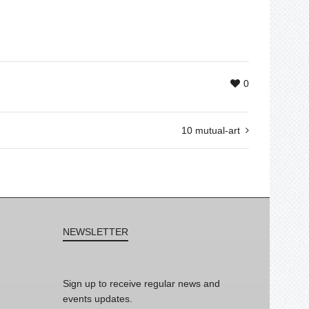
0
10 mutual-art
NEWSLETTER
Sign up to receive regular news and
events updates.