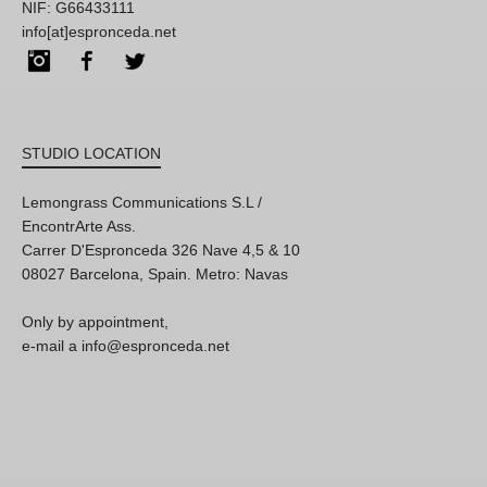
NIF: G66433111
info[at]espronceda.net
Instagram
Facebook
Twitter
STUDIO LOCATION
Lemongrass Communications S.L /
EncontrArte Ass.
Carrer D'Espronceda 326 Nave 4,5 & 10
08027 Barcelona, Spain. Metro: Navas
Only by appointment,
e-mail a info@espronceda.net