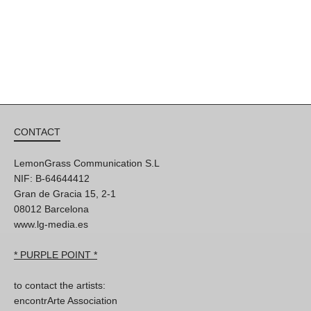
CONTACT
LemonGrass Communication S.L
NIF: B-64644412
Gran de Gracia 15, 2-1
08012 Barcelona
www.lg-media.es
* PURPLE POINT *
to contact the artists:
encontrArte Association