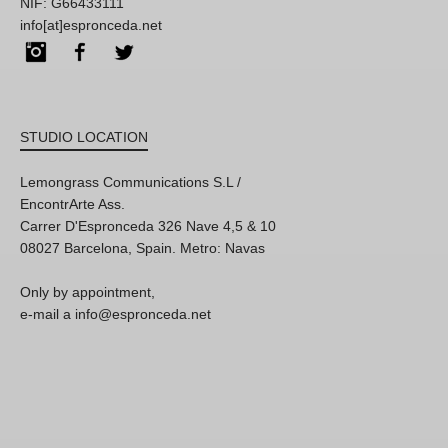
NIF: G66433111
info[at]espronceda.net
Instagram
Facebook
Twitter
STUDIO LOCATION
Lemongrass Communications S.L /
EncontrArte Ass.
Carrer D'Espronceda 326 Nave 4,5 & 10
08027 Barcelona, Spain. Metro: Navas
Only by appointment,
e-mail a info@espronceda.net