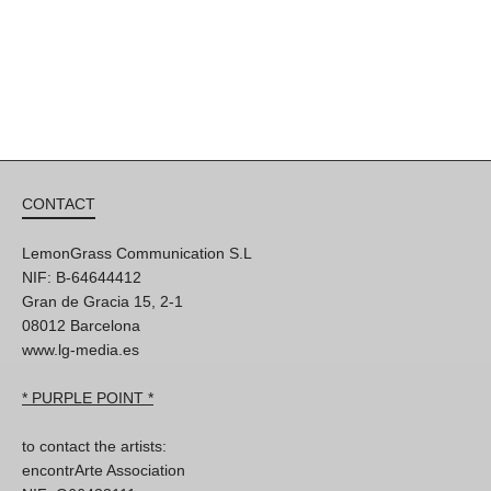
CONTACT
LemonGrass Communication S.L
NIF: B-64644412
Gran de Gracia 15, 2-1
08012 Barcelona
www.lg-media.es
* PURPLE POINT *
to contact the artists:
encontrArte Association