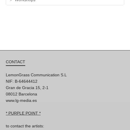
CONTACT
LemonGrass Communication S.L
NIF: B-64644412
Gran de Gracia 15, 2-1
08012 Barcelona
www.lg-media.es
* PURPLE POINT *
to contact the artists: