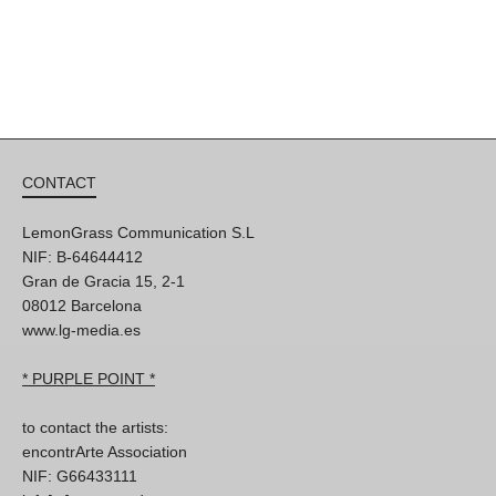
CONTACT
LemonGrass Communication S.L
NIF: B-64644412
Gran de Gracia 15, 2-1
08012 Barcelona
www.lg-media.es
* PURPLE POINT *
to contact the artists:
encontrArte Association
NIF: G66433111