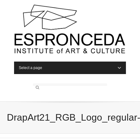
Select a page
DrapArt21_RGB_Logo_regular