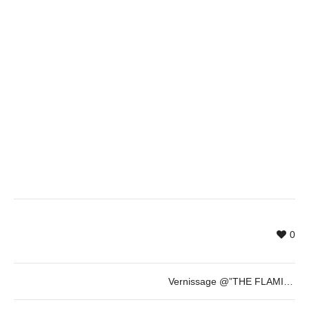
0
Vernissage @”THE FLAMINGOS” by Gasper Jemec – 5th of March 2015
Search
Categories