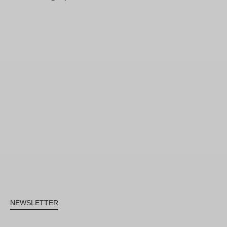
NEWSLETTER
Sign up to receive regular news and events updates.
Join us