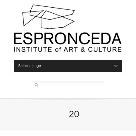
Select a page
20