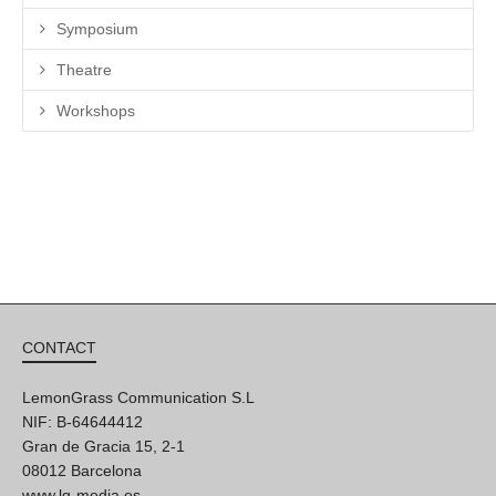
CONTACT
LemonGrass Communication S.L
NIF: B-64644412
Gran de Gracia 15, 2-1
08012 Barcelona
www.lg-media.es
* PURPLE POINT *
to contact the artists:
encontrArte Association
NIF: G66433111
info[at]espronceda.net