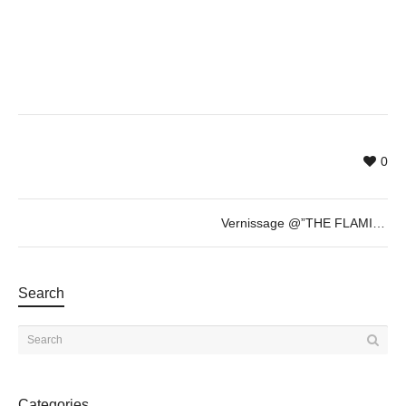
0
Vernissage @”THE FLAMINGOS” by Gasper Jemec – 5th of March 2015
Search
Categories