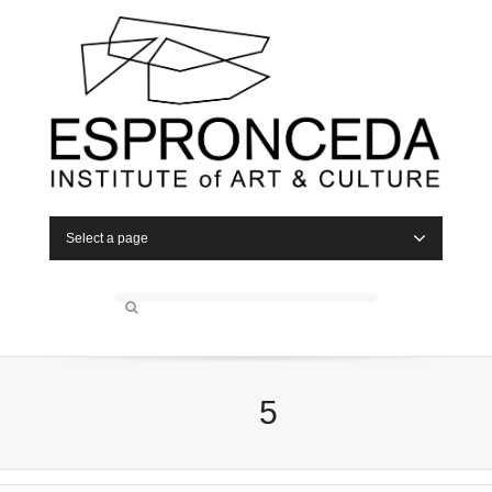
Select a page
5