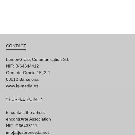
CONTACT
LemonGrass Communication S.L
NIF: B-64644412
Gran de Gracia 15, 2-1
08012 Barcelona
www.lg-media.es
* PURPLE POINT *
to contact the artists:
encontrArte Association
NIF: G66433111
info[at]espronceda.net