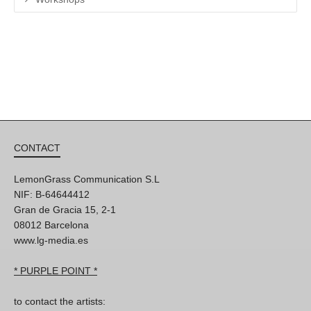
CONTACT
LemonGrass Communication S.L
NIF: B-64644412
Gran de Gracia 15, 2-1
08012 Barcelona
www.lg-media.es
* PURPLE POINT *
to contact the artists: