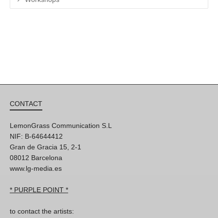
CONTACT
LemonGrass Communication S.L
NIF: B-64644412
Gran de Gracia 15, 2-1
08012 Barcelona
www.lg-media.es
* PURPLE POINT *
to contact the artists: