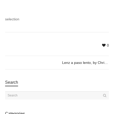
selection
0
Lenz a paso lento, by Christian Stefanovici & Juilan Wachendorf – 17/05 @ 20h
Search
Categories