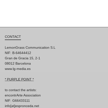
CONTACT
LemonGrass Communication S.L
NIF: B-64644412
Gran de Gracia 15, 2-1
08012 Barcelona
www.lg-media.es
* PURPLE POINT *
to contact the artists:
encontrArte Association
NIF: G66433111
info[at]espronceda.net