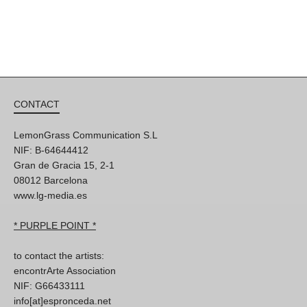
CONTACT
LemonGrass Communication S.L
NIF: B-64644412
Gran de Gracia 15, 2-1
08012 Barcelona
www.lg-media.es
* PURPLE POINT *
to contact the artists:
encontrArte Association
NIF: G66433111
info[at]espronceda.net