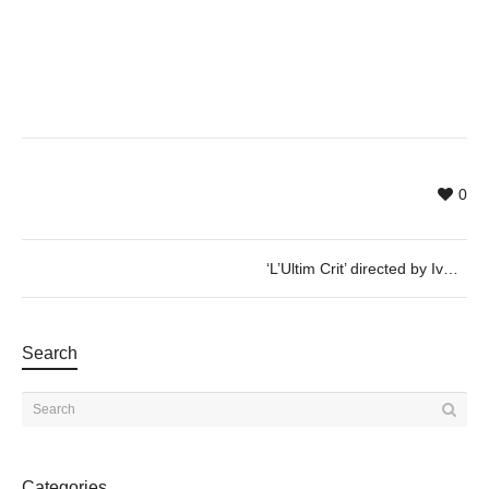
0
‘L’Ultim Crit’ directed by Ivana Miño @ Espronceda on December 15th
Search
Categories