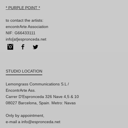
* PURPLE POINT *
to contact the artists:
encontrArte Association
NIF: G66433111
info[at]espronceda.net
Instagram
Facebook
Twitter
STUDIO LOCATION
Lemongrass Communications S.L /
EncontrArte Ass.
Carrer D'Espronceda 326 Nave 4,5 & 10
08027 Barcelona, Spain. Metro: Navas
Only by appointment,
e-mail a info@espronceda.net