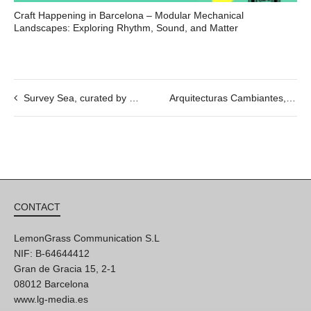
Craft Happening in Barcelona – Modular Mechanical
Landscapes: Exploring Rhythm, Sound, and Matter
Survey Sea, curated by Valentina Casacchia 11/04 @19h
Arquitecturas Cambiantes, by Cecilia Lima. 04/04 @19h
CONTACT
LemonGrass Communication S.L
NIF: B-64644412
Gran de Gracia 15, 2-1
08012 Barcelona
www.lg-media.es