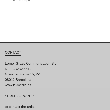
CONTACT
LemonGrass Communication S.L
NIF: B-64644412
Gran de Gracia 15, 2-1
08012 Barcelona
www.lg-media.es
* PURPLE POINT *
to contact the artists: