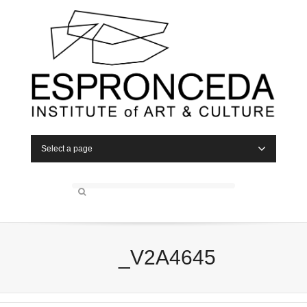
Select a page
_V2A4645