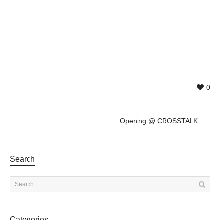
0
Opening @ CROSSTALK private and collective exhibition
Search
Categories