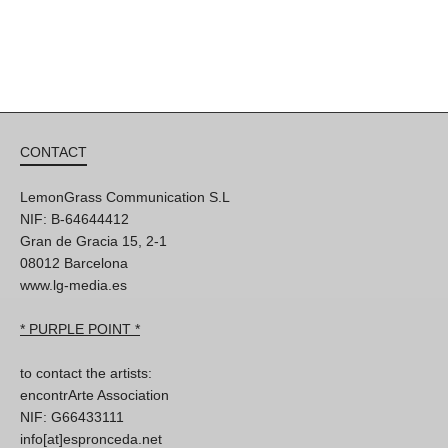
CONTACT
LemonGrass Communication S.L
NIF: B-64644412
Gran de Gracia 15, 2-1
08012 Barcelona
www.lg-media.es
* PURPLE POINT *
to contact the artists:
encontrArte Association
NIF: G66433111
info[at]espronceda.net