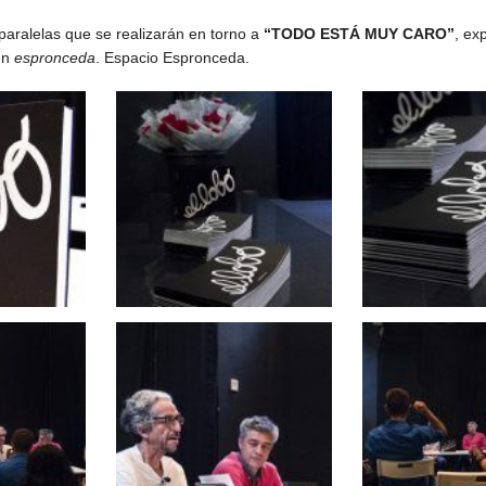
paralelas que se realizarán en torno a
“TODO ESTÁ MUY CARO”
, ex
en
espronceda
. Espacio Espronceda.