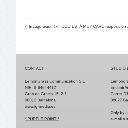
Inauguración @ TODO ESTÁ MUY CARO, exposición anto
CONTACT
STUDIO 
LemonGrass Communication S.L
Lemongra
NIF: B-64644412
EncontrAr
Gran de Gracia 15, 2-1
Carrer D
08012 Barcelona
08027 Ba
www.lg-media.es
Only by a
* PURPLE POINT *
e-mail a