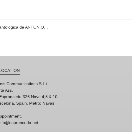
lógica de ANTONIO CARO
LOCATION
ss Communications S.L /
te Ass.
'Espronceda 326 Nave 4,5 & 10
rcelona, Spain. Metro: Navas
ppointment,
 info@espronceda.net