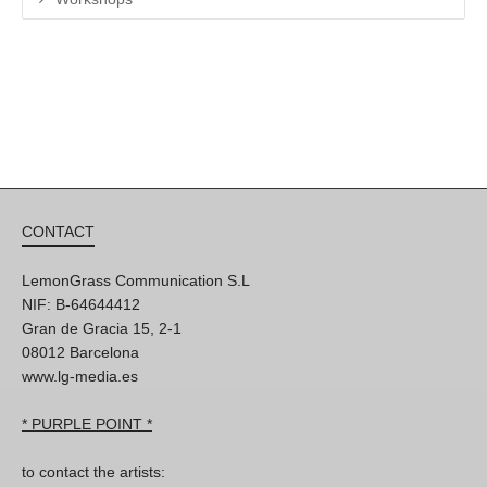
CONTACT
LemonGrass Communication S.L
NIF: B-64644412
Gran de Gracia 15, 2-1
08012 Barcelona
www.lg-media.es
* PURPLE POINT *
to contact the artists: