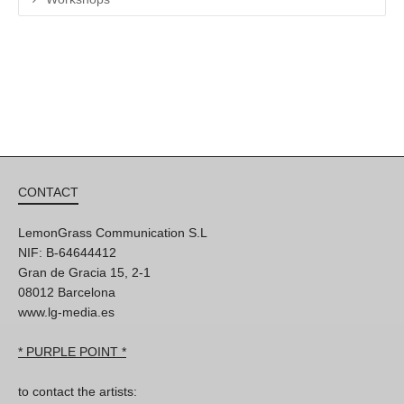
CONTACT
LemonGrass Communication S.L
NIF: B-64644412
Gran de Gracia 15, 2-1
08012 Barcelona
www.lg-media.es
* PURPLE POINT *
to contact the artists: