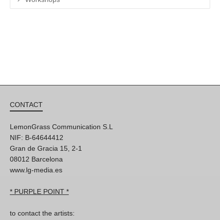
CONTACT
LemonGrass Communication S.L
NIF: B-64644412
Gran de Gracia 15, 2-1
08012 Barcelona
www.lg-media.es
* PURPLE POINT *
to contact the artists: