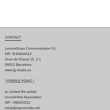
CONTACT
LemonGrass Communication S.L
NIF: B-64644412
Gran de Gracia 15, 2-1
08012 Barcelona
www.lg-media.es
* PURPLE POINT *
to contact the artists:
encontrArte Association
NIF: G66433111
info[at]espronceda.net