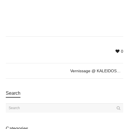
0
Vernissage @ KALEIDOSCOPE by Tolkyn Sakbayeva
Search
Categories