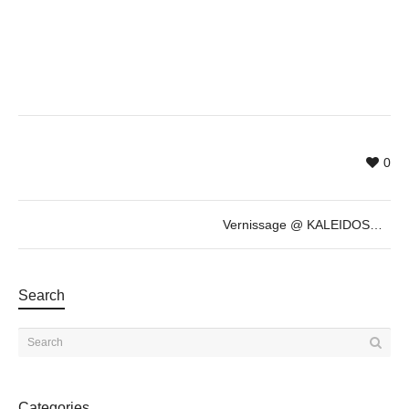
0
Vernissage @ KALEIDOSCOPE by Tolkyn Sakbayeva
Search
Categories