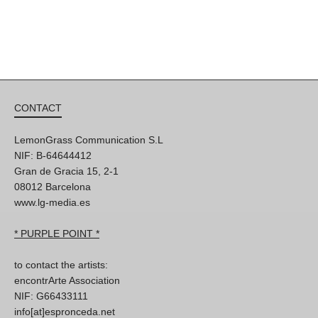
CONTACT
LemonGrass Communication S.L
NIF: B-64644412
Gran de Gracia 15, 2-1
08012 Barcelona
www.lg-media.es
* PURPLE POINT *
to contact the artists:
encontrArte Association
NIF: G66433111
info[at]espronceda.net