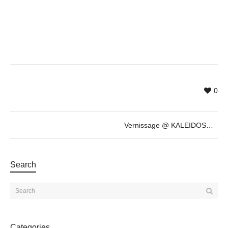
0
Vernissage @ KALEIDOSCOPE by Tolkyn Sakbayeva
Search
Categories