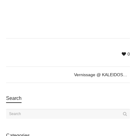
0
Vernissage @ KALEIDOSCOPE by Tolkyn Sakbayeva
Search
Categories