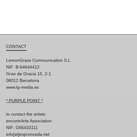
CONTACT
LemonGrass Communication S.L
NIF: B-64644412
Gran de Gracia 15, 2-1
08012 Barcelona
www.lg-media.es
* PURPLE POINT *
to contact the artists:
encontrArte Association
NIF: G66433111
info[at]espronceda.net