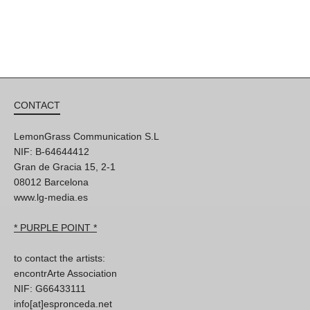
CONTACT
LemonGrass Communication S.L
NIF: B-64644412
Gran de Gracia 15, 2-1
08012 Barcelona
www.lg-media.es
* PURPLE POINT *
to contact the artists:
encontrArte Association
NIF: G66433111
info[at]espronceda.net