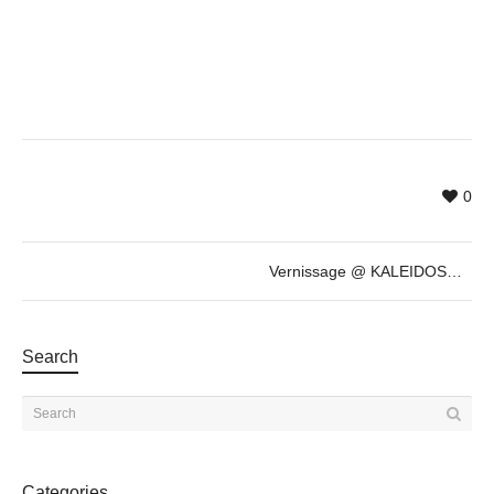
0
Vernissage @ KALEIDOSCOPE by Tolkyn Sakbayeva
Search
Categories