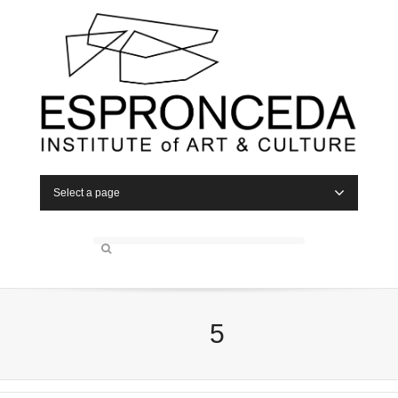
Select a page
5