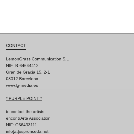
CONTACT
LemonGrass Communication S.L
NIF: B-64644412
Gran de Gracia 15, 2-1
08012 Barcelona
www.lg-media.es
* PURPLE POINT *
to contact the artists:
encontrArte Association
NIF: G66433111
info[at]espronceda.net