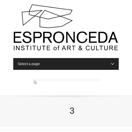
Select a page
3