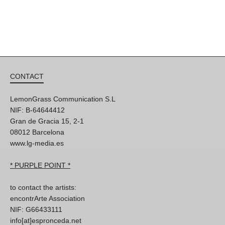
CONTACT
LemonGrass Communication S.L
NIF: B-64644412
Gran de Gracia 15, 2-1
08012 Barcelona
www.lg-media.es
* PURPLE POINT *
to contact the artists:
encontrArte Association
NIF: G66433111
info[at]espronceda.net