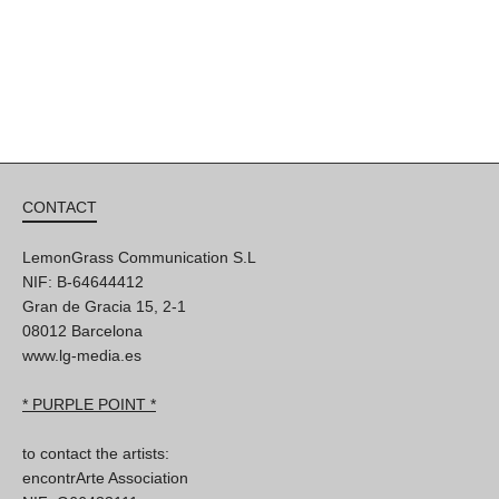
CONTACT
LemonGrass Communication S.L
NIF: B-64644412
Gran de Gracia 15, 2-1
08012 Barcelona
www.lg-media.es
* PURPLE POINT *
to contact the artists:
encontrArte Association