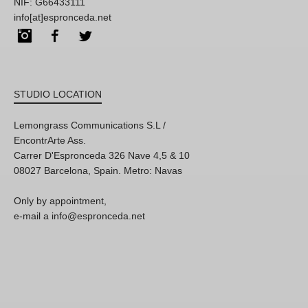
NIF: G66433111
info[at]espronceda.net
Instagram
Facebook
Twitter
STUDIO LOCATION
Lemongrass Communications S.L /
EncontrArte Ass.
Carrer D'Espronceda 326 Nave 4,5 & 10
08027 Barcelona, Spain. Metro: Navas
Only by appointment,
e-mail a info@espronceda.net