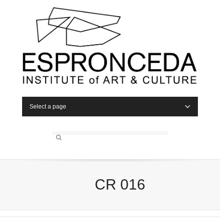
Select a page
CR 016