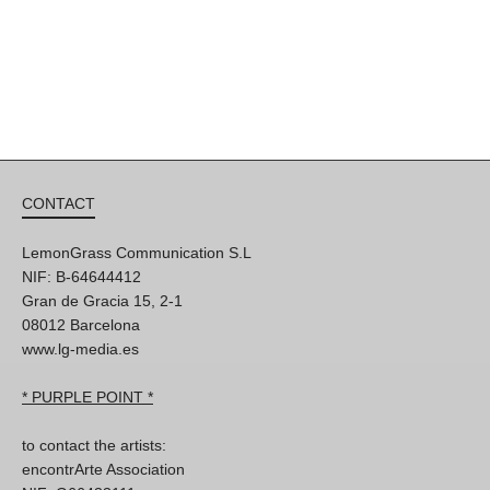
CONTACT
LemonGrass Communication S.L
NIF: B-64644412
Gran de Gracia 15, 2-1
08012 Barcelona
www.lg-media.es
* PURPLE POINT *
to contact the artists:
encontrArte Association