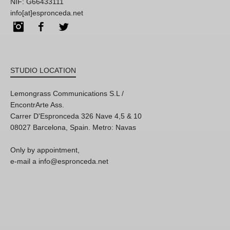
NIF: G66433111
info[at]espronceda.net
Instagram
Facebook
Twitter
STUDIO LOCATION
Lemongrass Communications S.L /
EncontrArte Ass.
Carrer D'Espronceda 326 Nave 4,5 & 10
08027 Barcelona, Spain. Metro: Navas
Only by appointment,
e-mail a info@espronceda.net