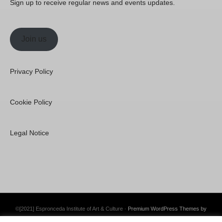
Sign up to receive regular news and events updates.
Join us
Privacy Policy
Cookie Policy
Legal Notice
©[2021] Espronceda Institute of Art & Culture ·
Premium WordPress Themes by
Swift Ideas