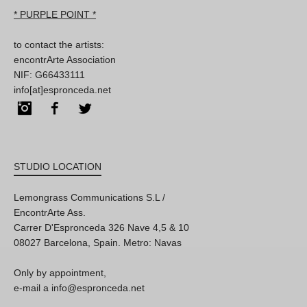
* PURPLE POINT *
to contact the artists:
encontrArte Association
NIF: G66433111
info[at]espronceda.net
Instagram
Facebook
Twitter
STUDIO LOCATION
Lemongrass Communications S.L /
EncontrArte Ass.
Carrer D'Espronceda 326 Nave 4,5 & 10
08027 Barcelona, Spain. Metro: Navas
Only by appointment,
e-mail a info@espronceda.net