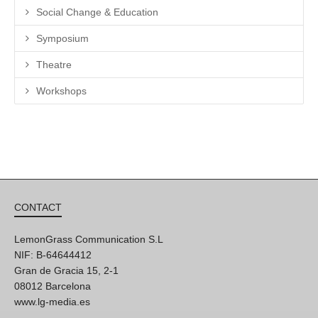
Social Change & Education
Symposium
Theatre
Workshops
CONTACT
LemonGrass Communication S.L
NIF: B-64644412
Gran de Gracia 15, 2-1
08012 Barcelona
www.lg-media.es