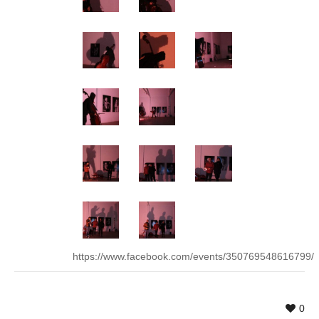
https://www.facebook.com/events/350769548616799/
0