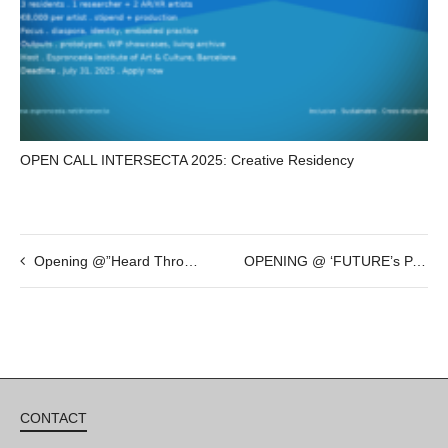
OPEN CALL INTERSECTA 2025: Creative Residency
Opening @”Heard Through Mixfull Eyes” by Savina Tarsitano & Morris Rosenzweig – JAN 20th – 19h30
OPENING @ ‘FUTURE’s PAST’ by Sven Marquardt – Dec 8th – 7pm
CONTACT