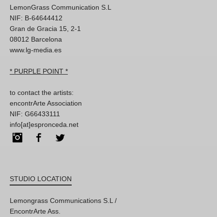
LemonGrass Communication S.L
NIF: B-64644412
Gran de Gracia 15, 2-1
08012 Barcelona
www.lg-media.es
* PURPLE POINT *
to contact the artists:
encontrArte Association
NIF: G66433111
info[at]espronceda.net
Instagram
Facebook
Twitter
STUDIO LOCATION
Lemongrass Communications S.L /
EncontrArte Ass.