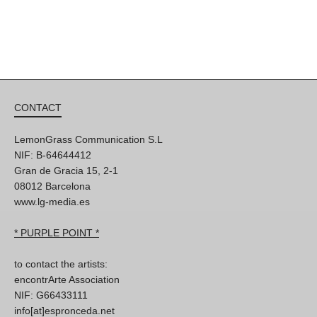
CONTACT
LemonGrass Communication S.L
NIF: B-64644412
Gran de Gracia 15, 2-1
08012 Barcelona
www.lg-media.es
* PURPLE POINT *
to contact the artists:
encontrArte Association
NIF: G66433111
info[at]espronceda.net