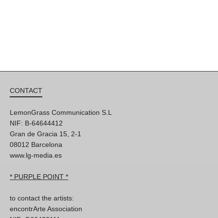
CONTACT
LemonGrass Communication S.L
NIF: B-64644412
Gran de Gracia 15, 2-1
08012 Barcelona
www.lg-media.es
* PURPLE POINT *
to contact the artists:
encontrArte Association