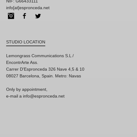
NIF: G66433111
info[at]espronceda.net
Instagram
Facebook
Twitter
STUDIO LOCATION
Lemongrass Communications S.L /
EncontrArte Ass.
Carrer D'Espronceda 326 Nave 4,5 & 10
08027 Barcelona, Spain. Metro: Navas
Only by appointment,
e-mail a info@espronceda.net